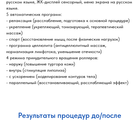
русском языке, ЖК-дисплей сенсорный, меню экрана на русском
языке.
5 автоматических программ:
- релаксация (расслабление, подготовка к основной процедуре)
- укрепление (укрепляющий, тонизирующий, терапевтический
массаж)
- спорт (восстановление мышц после физических нагрузок)
- программа целлюлита (антицеллюлитный массаж,
нормализация лимфотока, уменьшение отечности)
4 режима принудительного вращения роллеров:
- наружу (повышение тургора кожи)
- внутрь (стимуляция липолиза)
- с ускорением (моделирование контуров тела)
- параллельный (восстанавливающий, расслабляющий эффект)
Доставка
Результаты процедур до/после
Самовывоз: г. Краснодар, ул. Яснополянская 37
Доставка ПЭК: Доставка по всей России!