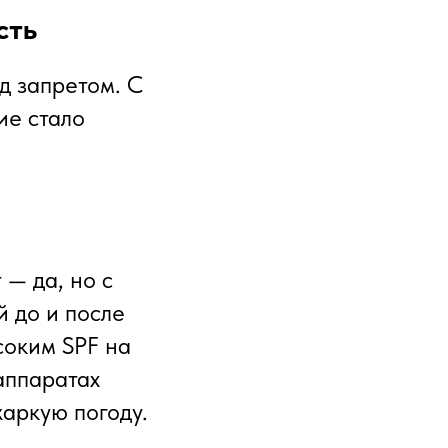
сть
д запретом. С
ие стало
 — да, но с
й до и после
соким SPF на
аппаратах
аркую погоду.