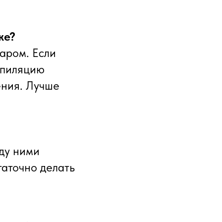
же?
гаром. Если
эпиляцию
ения. Лучше
жду ними
таточно делать