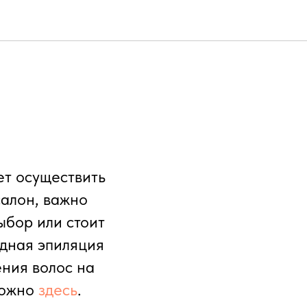
ет осуществить
салон, важно
ыбор или стоит
одная эпиляция
ения волос на
можно
здесь
.