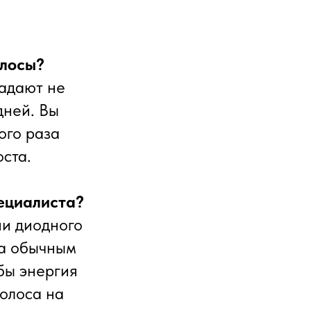
олосы?
падают не
дней. Вы
ого раза
оста.
ециалиста?
ии диодного
та обычным
обы энергия
волоса на