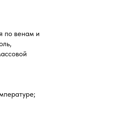
я по венам и
оль,
массовой
емпературе;