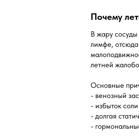
Почему лет
В жару сосуды
лимфе, отсюда 
малоподвижнос
летней жалобо
Основные прич
- венозный за
- избыток соли
- долгая стати
- гормональные