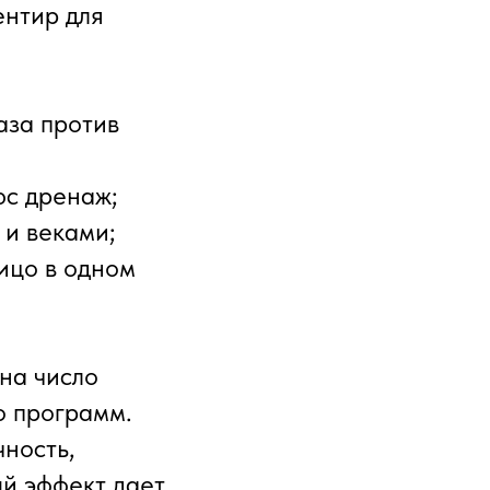
ентир для
аза против
юс дренаж;
 и веками;
ицо в одном
на число
о программ.
ность,
ый эффект дает