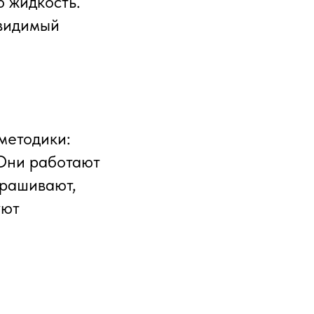
 жидкость.
 видимый
методики:
 Они работают
прашивают,
уют