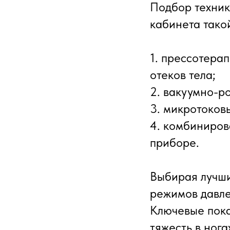
Подбор техник
кабинета тако
1. прессотерап
отеков тела;
2. вакуумно-р
3. микротоков
4. комбиниров
приборе.
Выбирая лучши
режимов давле
Ключевые пока
тяжесть в ног