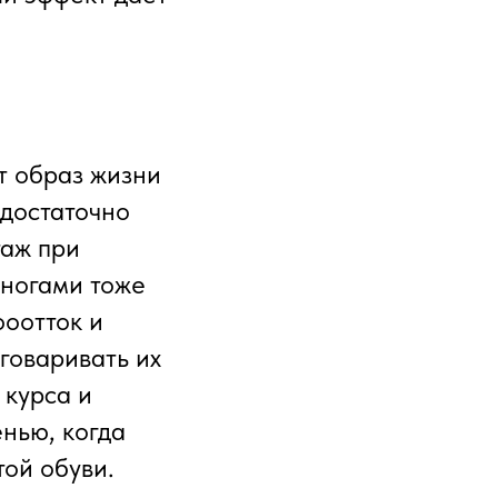
т образ жизни
 достаточно
таж при
 ногами тоже
фоотток и
говаривать их
 курса и
нью, когда
той обуви.