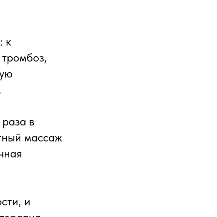
: к
 тромбоз,
ную
.
 раза в
атный массаж
ичная
сти, и