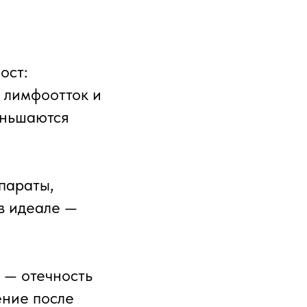
ост:
 лимфоотток и
еньшаются
параты,
 в идеале —
 — отечность
ение после