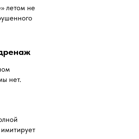
» летом не
арушенного
одренаж
ном
мы нет.
олной
м имитирует