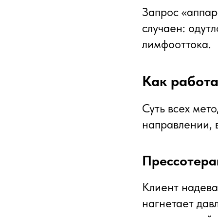
Запрос «аппар
случаен: одут
лимфооттока.
Как работ
Суть всех мет
направлении, 
Прессотера
Клиент надева
нагнетает давл