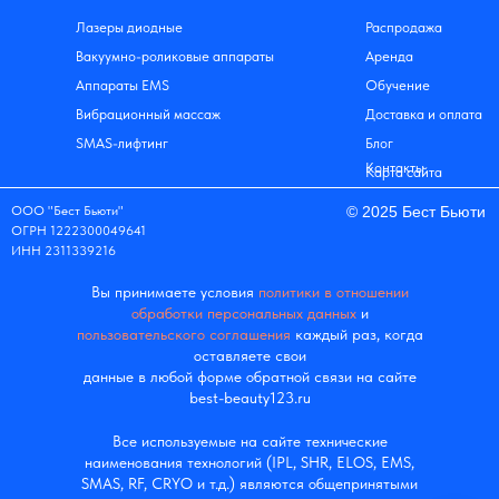
Лазеры диодные
Распродажа
Вакуумно-роликовые аппараты
Аренда
Аппараты EMS
Обучение
Вибрационный массаж
Доставка и оплата
SMAS-лифтинг
Блог
Контакты
Карта сайта
ООО "Бест Бьюти"
© 2025 Бест Бьюти
ОГРН 1222300049641
ИНН 2311339216
Вы принимаете условия
политики в отношении
обработки персональных данных
и
пользовательского соглашения
каждый раз, когда
оставляете свои
данные в любой форме обратной связи на сайте
best-beauty123.ru
Все используемые на сайте технические
наименования технологий (IPL, SHR, ELOS, EMS,
SMAS, RF, CRYO и т.д.) являются общепринятыми