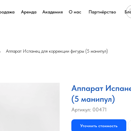
родажа
Аренда
Академия
О нас
Партнёрство
Бл
Аппарат Испанец для коррекции фигуры (5 манипул)
→
Аппарат Испане
(5 манипул)
Артикул:
00471
Уточнить стоимость