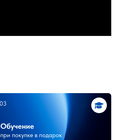
03
Обучение
при покупке в подарок